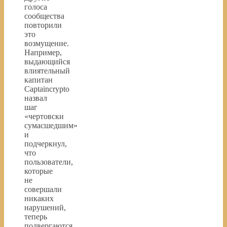
голоса
сообщества
повторили
это
возмущение.
Например,
выдающийся
влиятельный
капитан
Captaincrypto
назвал
шаг
«чертовски
сумасшедшим»
и
подчеркнул,
что
пользователи,
которые
не
совершали
никаких
нарушений,
теперь
подвергаются