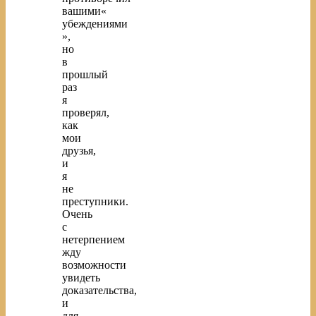
вашими«
убеждениями
»,
но
в
прошлый
раз
я
проверял,
как
мои
друзья,
и
я
не
преступники.
Очень
с
нетерпением
жду
возможности
увидеть
доказательства,
и
для