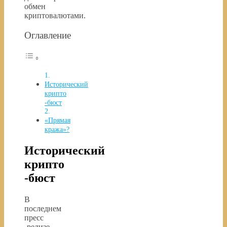
обмен
криптовалютами.
Оглавление
Исторический
крипто
-бюст
«Прямая
кража»?
Исторический
крипто
-бюст
В
последнем
пресс
-релизе