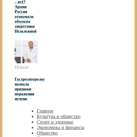
– всё?
Армия
Россия
атаковала
объекты
энергетики
Незалежной
Новые
Гастроэнтеролог
назвала
признаки
поражения
печени
Главное
Культура и общество
Спорт и здоровье
Экономика и финансы
Общество