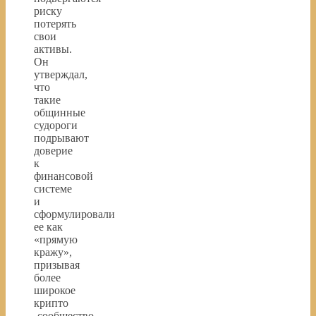
риску
потерять
свои
активы.
Он
утверждал,
что
такие
общинные
судороги
подрывают
доверие
к
финансовой
системе
и
сформулировали
ее как
«прямую
кражу»,
призывая
более
широкое
крипто
-сообщество