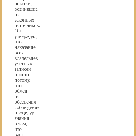
остатки,
возникшие
из
законных
источников.
Он
утверждал,
что
наказание
всех
владельцев
учетных
записей
просто
потому,
что
обмен
не
обеспечил
соблюдение
процедур
знания
о том,
что
ваш