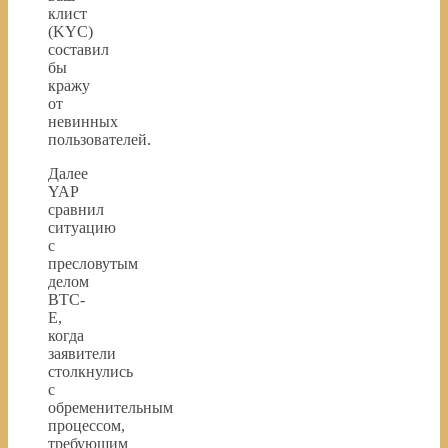
клист
(KYC)
составил
бы
кражу
от
невинных
пользователей.
Далее
YAP
сравнил
ситуацию
с
пресловутым
делом
BTC-
E,
когда
заявители
столкнулись
с
обременительным
процессом,
требующим