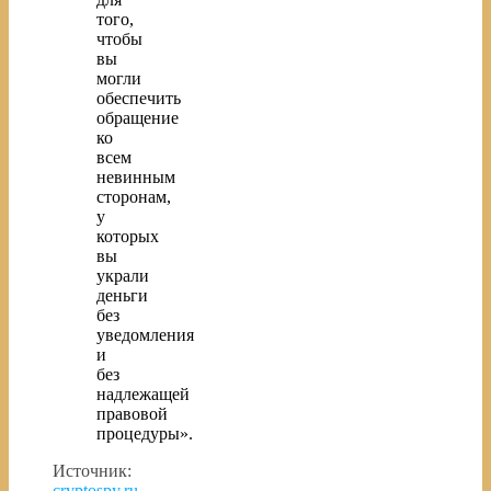
того,
чтобы
вы
могли
обеспечить
обращение
ко
всем
невинным
сторонам,
у
которых
вы
украли
деньги
без
уведомления
и
без
надлежащей
правовой
процедуры».
Источник:
cryptospy.ru