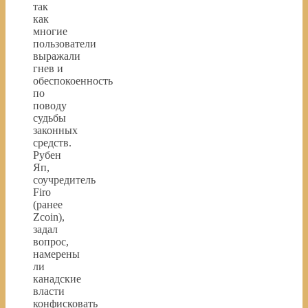
так
как
многие
пользователи
выражали
гнев и
обеспокоенность
по
поводу
судьбы
законных
средств.
Рубен
Яп,
соучредитель
Firo
(ранее
Zcoin),
задал
вопрос,
намерены
ли
канадские
власти
конфисковать