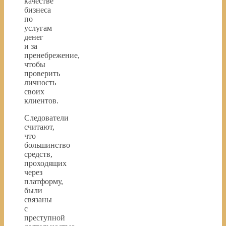
качестве
бизнеса
по
услугам
денег
и за
пренебрежение,
чтобы
проверить
личность
своих
клиентов.
Следователи
считают,
что
большинство
средств,
проходящих
через
платформу,
были
связаны
с
преступной