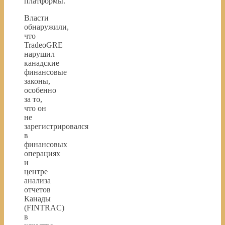
платформы.
Власти
обнаружили,
что
TradeoGRE
нарушил
канадские
финансовые
законы,
особенно
за то,
что он
не
зарегистрировался
в
финансовых
операциях
и
центре
анализа
отчетов
Канады
(FINTRAC)
в