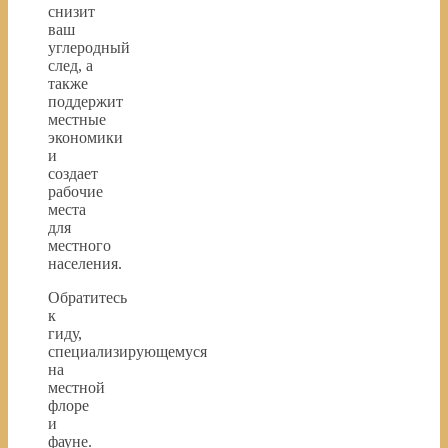
снизит
ваш
углеродный
след, а
также
поддержит
местные
экономики
и
создает
рабочие
места
для
местного
населения.
Обратитесь
к
гиду,
специализирующемуся
на
местной
флоре
и
фауне.