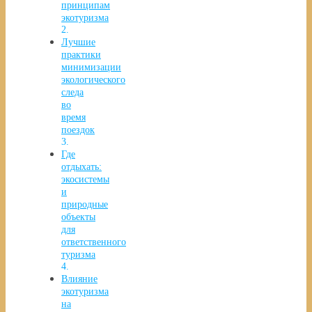
принципам
экотуризма
Лучшие
практики
минимизации
экологического
следа
во
время
поездок
Где
отдыхать:
экосистемы
и
природные
объекты
для
ответственного
туризма
Влияние
экотуризма
на