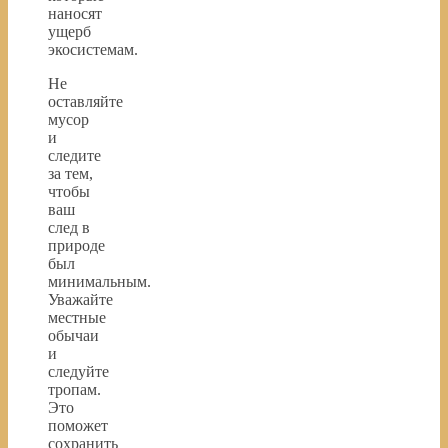
наносят
ущерб
экосистемам.
Не
оставляйте
мусор
и
следите
за тем,
чтобы
ваш
след в
природе
был
минимальным.
Уважайте
местные
обычаи
и
следуйте
тропам.
Это
поможет
сохранить