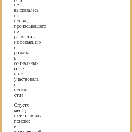
не
высказалась
по
поводу
произошедшего,
не
разместила
информацию
о
розыске
в
социальных
сетях
и не
участвовала
в
поиске
отца.
Спустя
месяц
интенсивных
поисков
в
красноярской