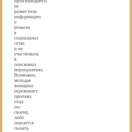
произошедшего,
не
разместила
информацию
о
розыске
в
социальных
сетях
и не
участвовала
в
поисковых
мероприятиях.
Возможно,
молодая
женщина
переживает
пропажу
отца
по-
своему,
либо
опасается
сказать