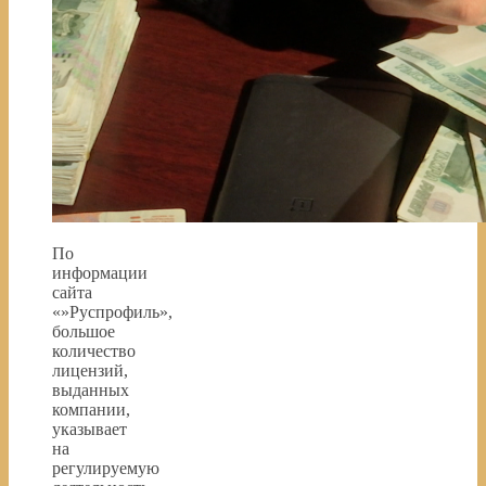
По
информации
сайта
«»Руспрофиль»,
большое
количество
лицензий,
выданных
компании,
указывает
на
регулируемую