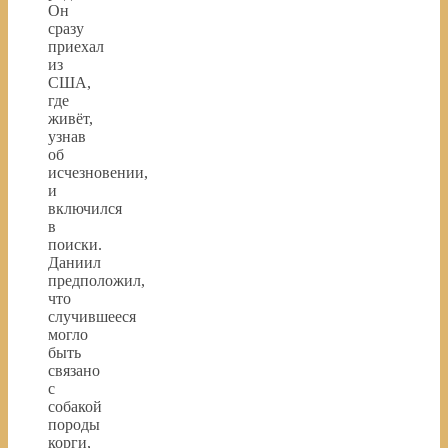
Он
сразу
приехал
из
США,
где
живёт,
узнав
об
исчезновении,
и
включился
в
поиски.
Даниил
предположил,
что
случившееся
могло
быть
связано
с
собакой
породы
корги,