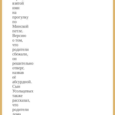
взятой
ими
на
прогулку
по
Минской
петле.
Версию
о том,
что
родители
сбежали,
он
решительно
отверг,
назвав
её
абсурдной.
Сын
Усольцевых
также
рассказал,
что
родители
дома