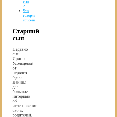
сын
Что
говорят
соцсети
Старший
сын
Недавно
сын
Ирины
Усольцевой
от
первого
брака
Даниил
дал
большое
интервью
об
исчезновении
своих
родителей.