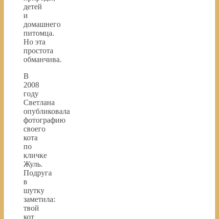
детей
и
домашнего
питомца.
Но эта
простота
обманчива.
В
2008
году
Светлана
опубликовала
фотографию
своего
кота
по
кличке
Жуль.
Подруга
в
шутку
заметила:
твой
кот