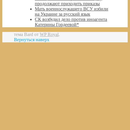
продолжают приходить приказы
Мать военнослужащего ВСУ избили
на Украине за русский язык
СК возбудил дело против иноагента
Катерины Гордеевой*
тема Bard от
WP Royal
.
Вернуться наверх