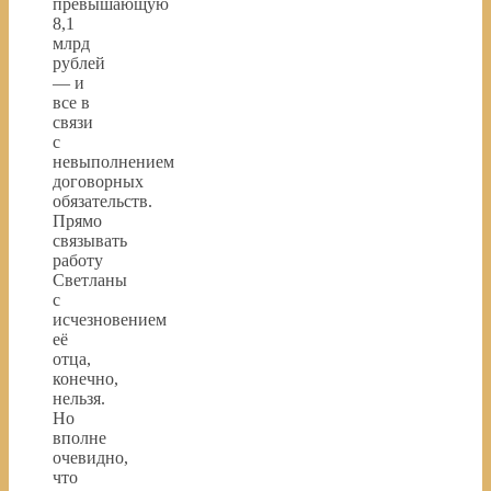
превышающую
8,1
млрд
рублей
— и
все в
связи
с
невыполнением
договорных
обязательств.
Прямо
связывать
работу
Светланы
с
исчезновением
её
отца,
конечно,
нельзя.
Но
вполне
очевидно,
что