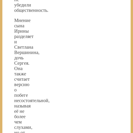
убедили
общественность.
Мнение
сына
Ирины
разделяет
и
Светлана
Вершинина,
дочь
Сергея.
Она
также
считает
версию
о
побеге
несостоятельной,
называя
её не
более
чем
слухами,
но от