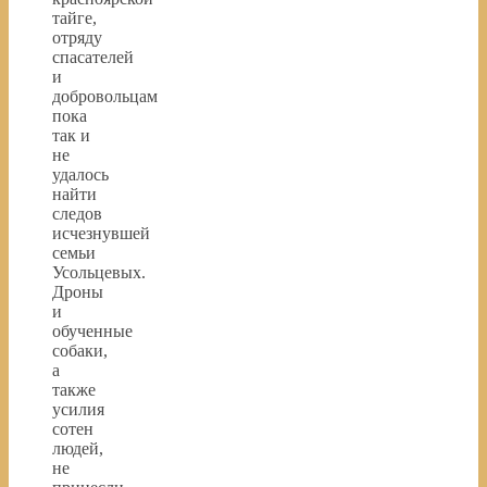
тайге,
отряду
спасателей
и
добровольцам
пока
так и
не
удалось
найти
следов
исчезнувшей
семьи
Усольцевых.
Дроны
и
обученные
собаки,
а
также
усилия
сотен
людей,
не