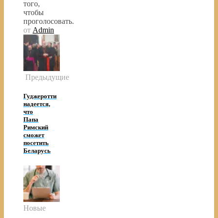
того,
чтобы
проголосовать.
от
Admin
Предыдущие
Гуджеротти
надеется,
что
Папа
Римский
сможет
посетить
Беларусь
Новые