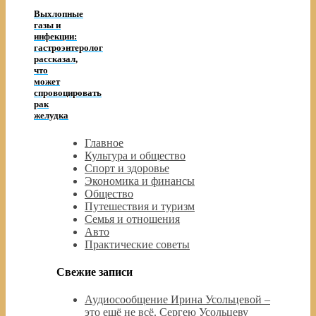
Выхлопные
газы и
инфекции:
гастроэнтеролог
рассказал,
что
может
спровоцировать
рак
желудка
Главное
Культура и общество
Спорт и здоровье
Экономика и финансы
Общество
Путешествия и туризм
Семья и отношения
Авто
Практические советы
Свежие записи
Аудиосообщение Ирина Усольцевой –
это ещё не всё. Сергею Усольцеву