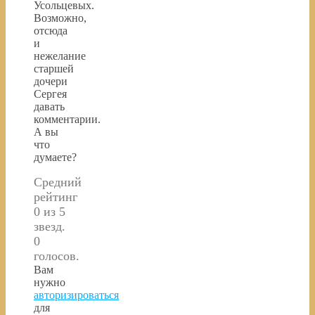
Усольцевых.
Возможно,
отсюда
и
нежелание
старшей
дочери
Сергея
давать
комментарии.
А вы
что
думаете?
Средний
рейтинг
0 из 5
звезд.
0
голосов.
Вам
нужно
авторизироваться
для