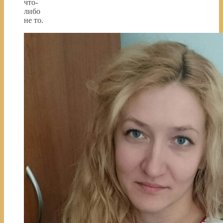
что-
либо
не то.