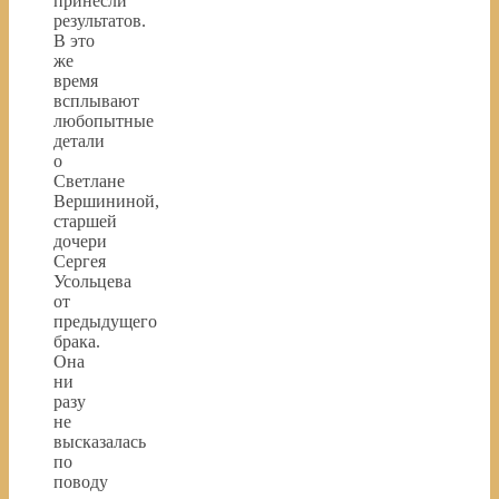
принесли
результатов.
В это
же
время
всплывают
любопытные
детали
о
Светлане
Вершининой,
старшей
дочери
Сергея
Усольцева
от
предыдущего
брака.
Она
ни
разу
не
высказалась
по
поводу