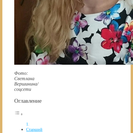
Фото:
Светлана
Вершинина/
соцсети
Оглавление
Старший