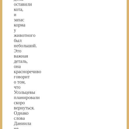
оставили
кота,
и
запас
корма
у
животного
был
небольшой.
Это
важная
деталь,
она
красноречиво
говорит
о том,
что
Усольцевы
планировали
скоро
вернуться.
Однако
слова
Даниила
не