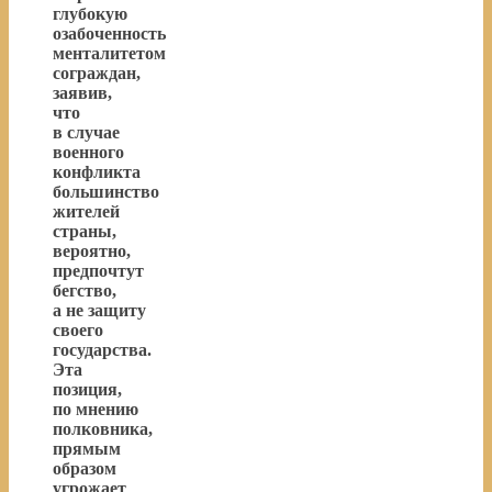
глубокую
озабоченность
менталитетом
сограждан,
заявив,
что
в случае
военного
конфликта
большинство
жителей
страны,
вероятно,
предпочтут
бегство,
а не защиту
своего
государства.
Эта
позиция,
по мнению
полковника,
прямым
образом
угрожает