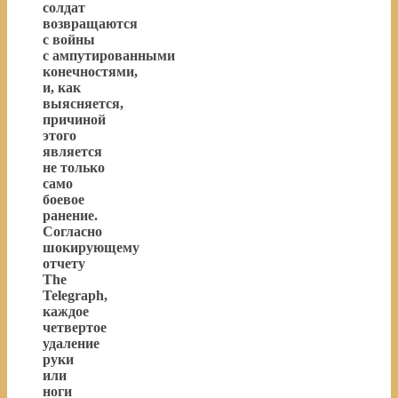
солдат
возвращаются
с войны
с ампутированными
конечностями,
и, как
выясняется,
причиной
этого
является
не только
само
боевое
ранение.
Согласно
шокирующему
отчету
The
Telegraph,
каждое
четвертое
удаление
руки
или
ноги