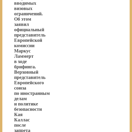
вводимых
визовых
ограничений.
Об этом
заявил
официальный
представитель
Европейской
комиссии
Маркус
Ламмерт
в ходе
брифинга.
Верховный
представитель
Европейского
союза
по иностранным
делам
и политике
безопасности
Кая
Каллас
после
запрета