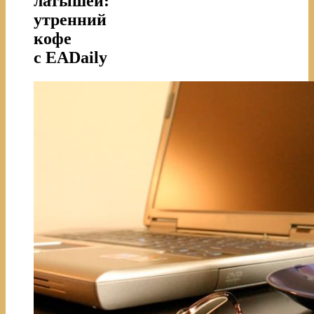
латышей:
утренний
кофе
с EADaily