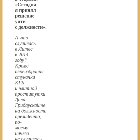
«Сегодня
я принял
решение
уйти
с должности».
А что
случилась
в Литве
в 2014
году?
Кроме
переизбрания
стукачки
КГБ
и элитной
проститутки
Дали
Грибаускайте
на должность
президента,
по-
моему
ничего
не случилось.