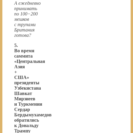
А ежедневно
принимать
по 100−200
мешков
с трупами
Британия
готова?
5.
Во время
саммита
«Центральная
Азия
+
США»
президенты
Узбекистана
Шавкат
Мирзиеев
и Туркмении
Сердар
Бердымухамедов
обратились
к Дональду
Трампу