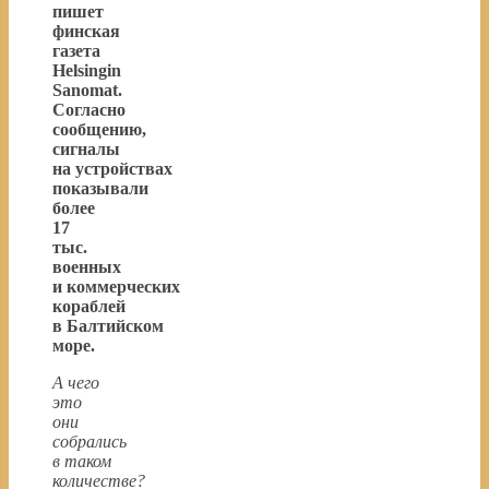
пишет
финская
газета
Helsingin
Sanomat.
Согласно
сообщению,
сигналы
на устройствах
показывали
более
17
тыс.
военных
и коммерческих
кораблей
в Балтийском
море.
А чего
это
они
собрались
в таком
количестве?