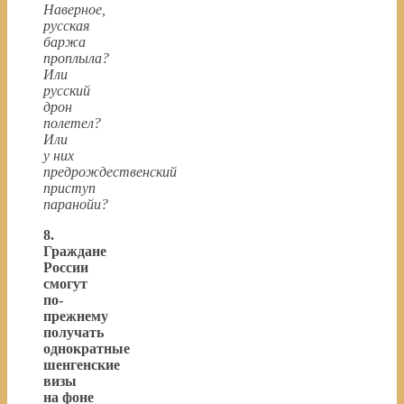
Наверное,
русская
баржа
проплыла?
Или
русский
дрон
полетел?
Или
у них
предрождественский
приступ
паранойи?
8.
Граждане
России
смогут
по-
прежнему
получать
однократные
шенгенские
визы
на фоне