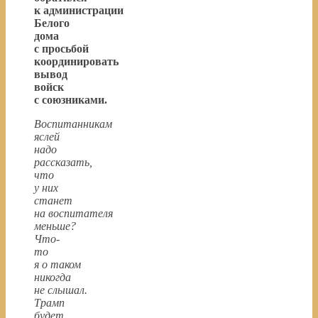
к администрации
Белого
дома
с просьбой
координировать
вывод
войск
с союзниками.
Воспитанникам
яслей
надо
рассказать,
что
у них
станет
на воспитателя
меньше?
Что-
то
я о таком
никогда
не слышал.
Трамп
будет