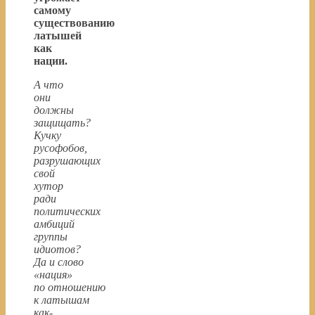
самому
существованию
латышей
как
нации.
А что
они
должны
защищать?
Кучку
русофобов,
разрушающих
свой
хутор
ради
политических
амбиций
группы
идиотов?
Да и слово
«нация»
по отношению
к латышам
как-