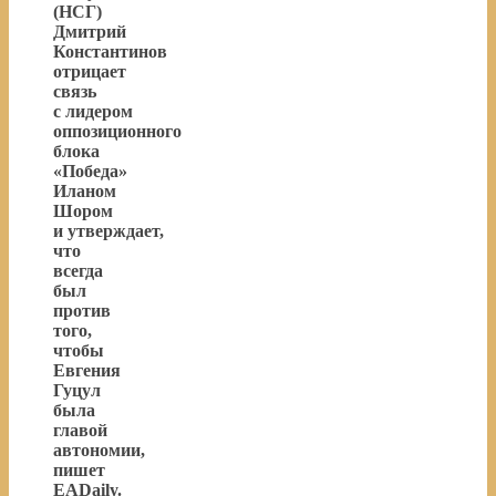
(НСГ)
Дмитрий
Константинов
отрицает
связь
с лидером
оппозиционного
блока
«Победа»
Иланом
Шором
и утверждает,
что
всегда
был
против
того,
чтобы
Евгения
Гуцул
была
главой
автономии,
пишет
EADaily.