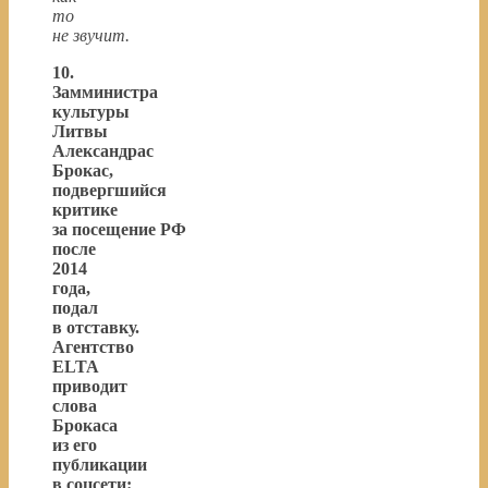
то
не звучит.
10.
Замминистра
культуры
Литвы
Александрас
Брокас,
подвергшийся
критике
за посещение РФ
после
2014
года,
подал
в отставку.
Агентство
ELTA
приводит
слова
Брокаса
из его
публикации
в соцсети: