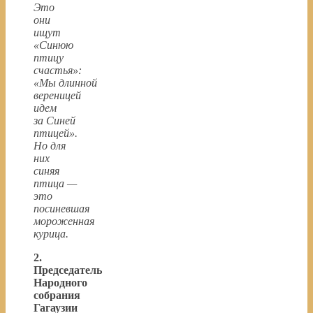
Это
они
ищут
«Синюю
птицу
счастья»:
«Мы длинной
вереницей
идем
за Синей
птицей».
Но для
них
синяя
птица —
это
посиневшая
мороженная
курица.
2.
Председатель
Народного
собрания
Гагаузии