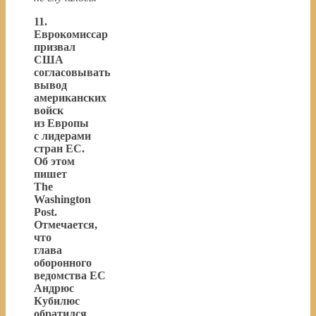
11.
Еврокомиссар
призвал
США
согласовывать
вывод
американских
войск
из Европы
с лидерами
стран ЕС.
Об этом
пишет
The
Washington
Post.
Отмечается,
что
глава
оборонного
ведомства ЕС
Андрюс
Кубилюс
обратился