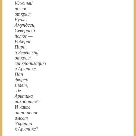
Южный
полюс
открыл
Руаль
Амундсен,
Северный
полюс —
Роберт
Пири,
а Зеленский
открыл
синхронизацию
в Арктике.
Пан
фюрер
знает,
где
Арктика
находится?
И какое
отношение
имеет
Украина
к Арктике?