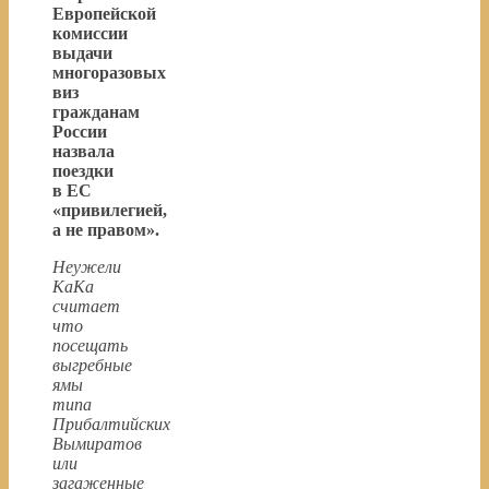
Европейской
комиссии
выдачи
многоразовых
виз
гражданам
России
назвала
поездки
в ЕС
«привилегией,
а не правом».
Неужели
КаКа
считает
что
посещать
выгребные
ямы
типа
Прибалтийских
Вымиратов
или
загаженные