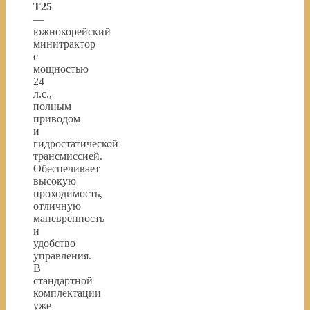
T25
—
южнокорейский
минитрактор
с
мощностью
24
л.с.,
полным
приводом
и
гидростатической
трансмиссией.
Обеспечивает
высокую
проходимость,
отличную
маневренность
и
удобство
управления.
В
стандартной
комплектации
уже