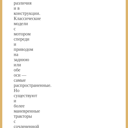
различия
и в
конструкции.
Классические
модели
с
мотором
спереди
и
приводом
на
заднюю
или
обе
оси —
самые
распространенные.
Но
существуют
и
более
маневренные
тракторы
с
сочлененной