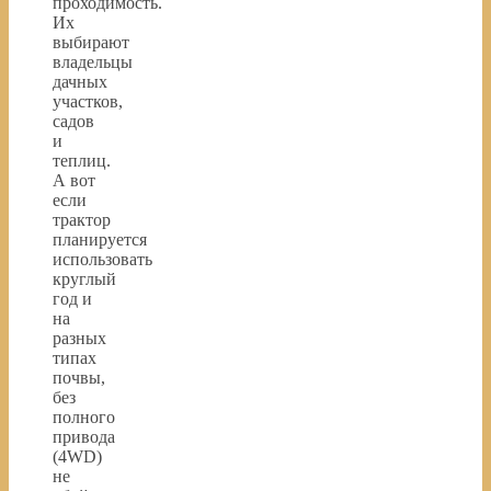
проходимость.
Их
выбирают
владельцы
дачных
участков,
садов
и
теплиц.
А вот
если
трактор
планируется
использовать
круглый
год и
на
разных
типах
почвы,
без
полного
привода
(4WD)
не