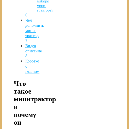
выборе
мини-
трактора?
Чем
дополнить
мини-
трактор
Видео
описание
Коротко
о
главном
Что
такое
минитрактор
и
почему
он