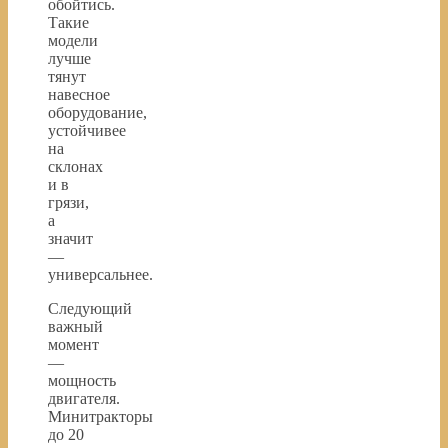
обойтись.
Такие
модели
лучше
тянут
навесное
оборудование,
устойчивее
на
склонах
и в
грязи,
а
значит
—
универсальнее.
Следующий
важный
момент
—
мощность
двигателя.
Минитракторы
до 20