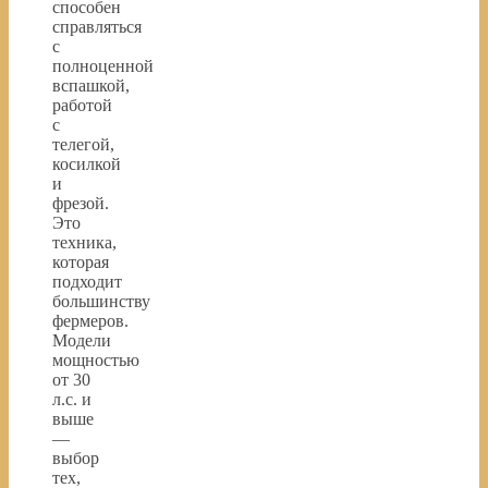
способен
справляться
с
полноценной
вспашкой,
работой
с
телегой,
косилкой
и
фрезой.
Это
техника,
которая
подходит
большинству
фермеров.
Модели
мощностью
от 30
л.с. и
выше
—
выбор
тех,