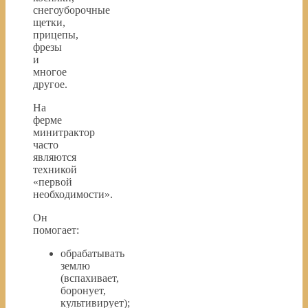
снегоуборочные
щетки,
прицепы,
фрезы
и
многое
другое.
На
ферме
минитрактор
часто
являются
техникой
«первой
необходимости».
Он
помогает:
обрабатывать
землю
(вспахивает,
боронует,
культивирует);