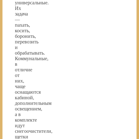
универсальные.
Их
задача
—
пахать,
косить,
боронить,
перевозить
и
обрабатывать.
Коммунальные,
в
отличие
от
них,
чаще
оснащаются
кабиной,
дополнительным
освещением,
а в
комплекте
идут
снегоочистители,
щетки