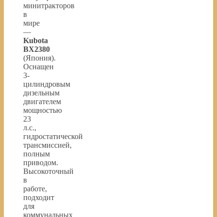
минитракторов
в
мире
—
Kubota
BX2380
(Япония).
Оснащен
3-
цилиндровым
дизельным
двигателем
мощностью
23
л.с.,
гидростатической
трансмиссией,
полным
приводом.
Высокоточный
в
работе,
подходит
для
коммунальных