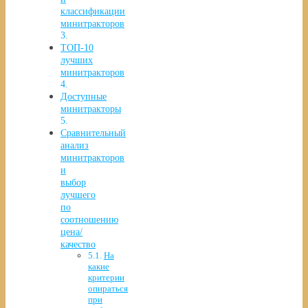
классификации
минитракторов
ТОП-10
лучших
минитракторов
Доступные
минитракторы
Сравнительный
анализ
минитракторов
и
выбор
лучшего
по
соотношению
цена/
качество
На
какие
критерии
опираться
при