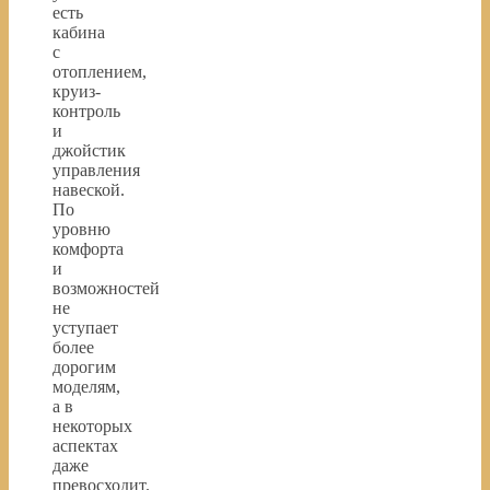
есть
кабина
с
отоплением,
круиз-
контроль
и
джойстик
управления
навеской.
По
уровню
комфорта
и
возможностей
не
уступает
более
дорогим
моделям,
а в
некоторых
аспектах
даже
превосходит.