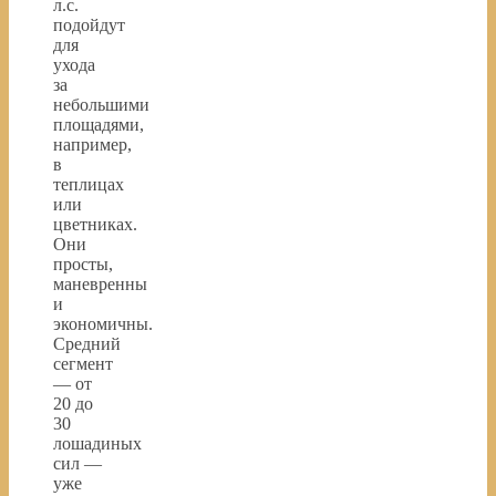
л.с.
подойдут
для
ухода
за
небольшими
площадями,
например,
в
теплицах
или
цветниках.
Они
просты,
маневренны
и
экономичны.
Средний
сегмент
— от
20 до
30
лошадиных
сил —
уже