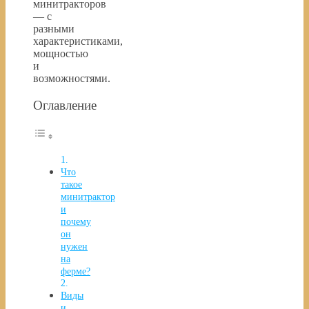
минитракторов
— с
разными
характеристиками,
мощностью
и
возможностями.
Оглавление
Что
такое
минитрактор
и
почему
он
нужен
на
ферме?
Виды
и