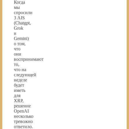
Когда
мы
спросили
3 AIS
(Chatgpt,
Grok
и
Gemini)
о том,
что
они
воспринимают
то,
что на
следующей
неделе
будет
иметь
для
XRP,
решение
OpenAI
несколько
тревожно
ответило.