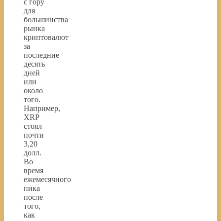
с гору
для
большинства
рынка
криптовалют
за
последние
десять
дней
или
около
того.
Например,
XRP
стоял
почти
3,20
долл.
Во
время
ежемесячного
пика
после
того,
как