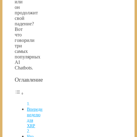
или
он
продолжит
свой
падение?
Вот
что
говорили
три
самых
популярных
AI
Chatbots.
Оглавление
Впереди
неделю
для
XRP
Что