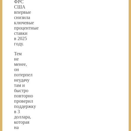
ФРС
США
впервые
снизила
ключевые
процентные
ставки
в 2025
году.
Тем
не
менее,
он
потерпел
неудачу
там и
быстро
повторно
проверил
поддержку
в 3
доллара,
которая
на