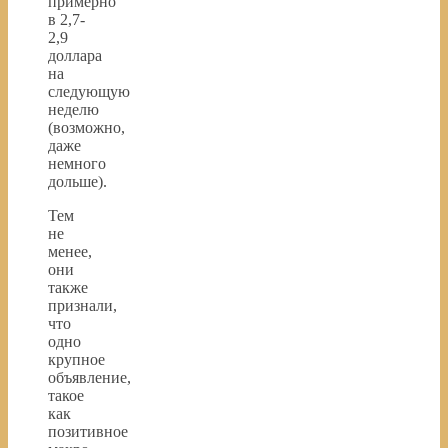
примерно
в 2,7-
2,9
доллара
на
следующую
неделю
(возможно,
даже
немного
дольше).
Тем
не
менее,
они
также
признали,
что
одно
крупное
объявление,
такое
как
позитивное