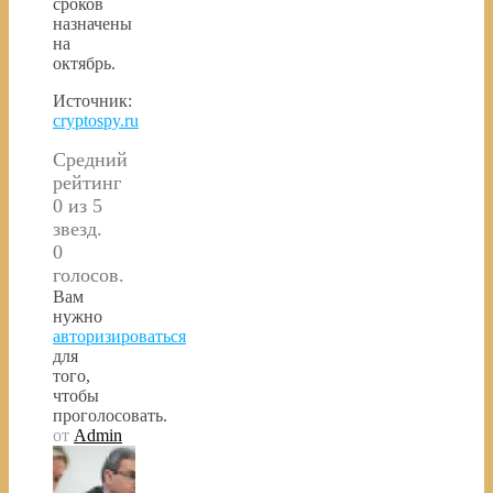
сроков
назначены
на
октябрь.
Источник:
cryptospy.ru
Средний
рейтинг
0 из 5
звезд.
0
голосов.
Вам
нужно
авторизироваться
для
того,
чтобы
проголосовать.
от
Admin