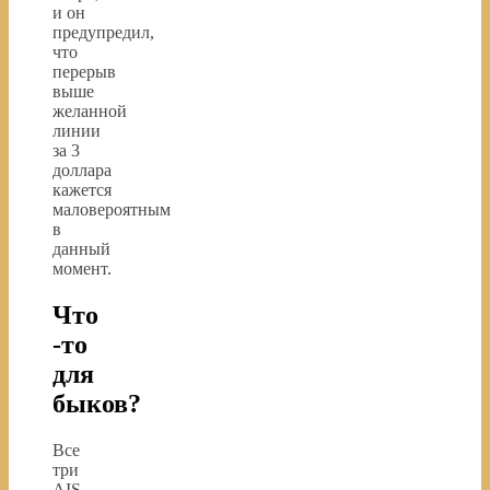
и он
предупредил,
что
перерыв
выше
желанной
линии
за 3
доллара
кажется
маловероятным
в
данный
момент.
Что
-то
для
быков?
Все
три
AIS