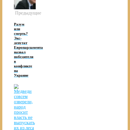
Предыдущие
Разум
или
смерть?
Экс-
депутат
Европарламента
назвал
победителя
в
конфликте
на
Украине