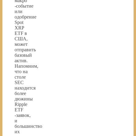
макро
-событие
или
одобрение
Spot
XRP
ETF в
США,
может
отправить
базовый
актив.
Напомним,
что на
столе
SEC
находится
более
дюжины
Ripple
ETF
-заявок,
и
большинство
их