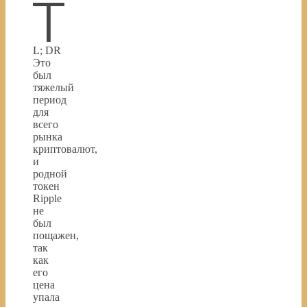
T
L; DR
Это
был
тяжелый
период
для
всего
рынка
криптовалют,
и
родной
токен
Ripple
не
был
пощажен,
так
как
его
цена
упала