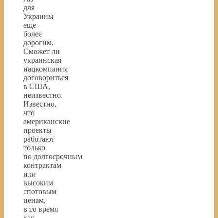
для
Украины
еще
более
дорогим.
Сможет ли
украинская
нацкомпания
договориться
в США,
неизвестно.
Известно,
что
американские
проекты
работают
только
по долгосрочным
контрактам
или
высоким
спотовым
ценам,
в то время
как