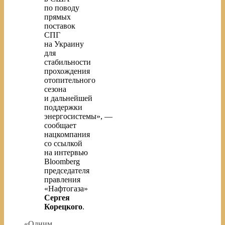
по поводу
прямых
поставок
СПГ
на Украину
для
стабильности
прохождения
отопительного
сезона
и дальнейшей
поддержки
энергосистемы», —
сообщает
нацкомпания
со ссылкой
на интервью
Bloomberg
председателя
правления
«Нафтогаза»
Сергея
Корецкого
.
«Одним