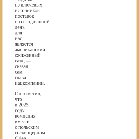
из ключевых
источников
поставок
на сегодняшний
день
для
нас
является
американский
сжиженный
газ», —
сказал
сам
глава
нацкомпании.
Он отметил,
что
в 2025
году
компания
вместе
с польским
госконцерном
Orlen