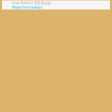
тема Bard от
WP Royal
.
Вернуться наверх