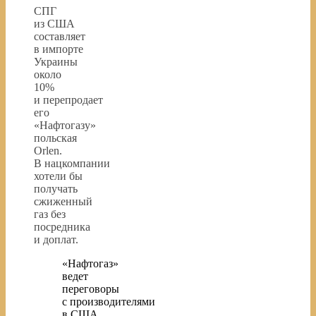
СПГ
из США
составляет
в импорте
Украины
около
10%
и перепродает
его
«Нафтогазу»
польская
Orlen.
В нацкомпании
хотели бы
получать
сжиженный
газ без
посредника
и доплат.
«Нафтогаз»
ведет
переговоры
с производителями
в США