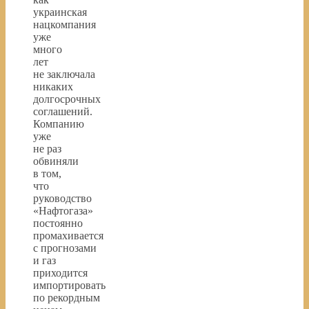
украинская
нацкомпания
уже
много
лет
не заключала
никаких
долгосрочных
соглашений.
Компанию
уже
не раз
обвиняли
в том,
что
руководство
«Нафтогаза»
постоянно
промахивается
с прогнозами
и газ
приходится
импортировать
по рекордным