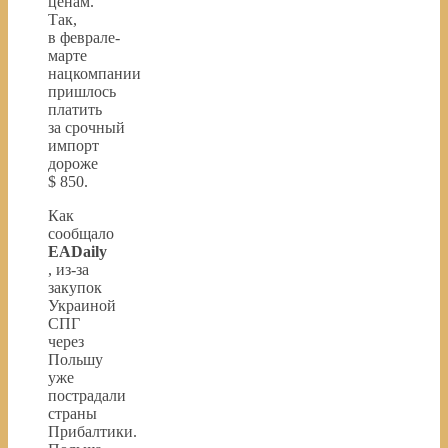
ценам.
Так,
в феврале-
марте
нацкомпании
пришлось
платить
за срочный
импорт
дороже
$ 850.
Как
сообщало
EADaily
, из-за
закупок
Украиной
СПГ
через
Польшу
уже
пострадали
страны
Прибалтики.