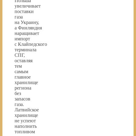
Польша
увеличивает
поставки
газа
на Украину,
а Финляндия
наращивает
импорт
с Клайпедского
терминала
СПГ,
оставляя
тем
самым
главное
хранилище
региона
без
запасов
газа.
Латвийское
хранилище
не успеют
наполнить
топливом