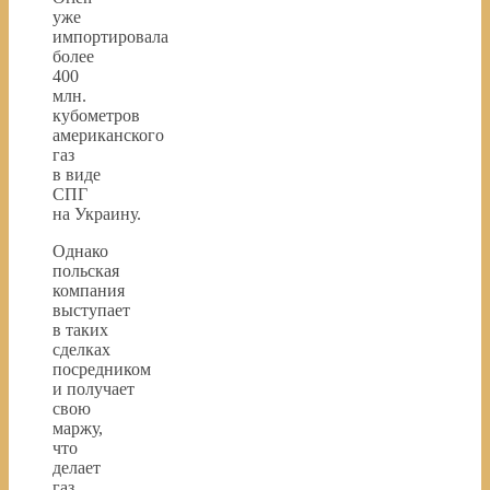
уже
импортировала
более
400
млн.
кубометров
американского
газ
в виде
СПГ
на Украину.
Однако
польская
компания
выступает
в таких
сделках
посредником
и получает
свою
маржу,
что
делает
газ