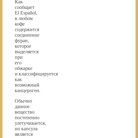
Как
сообщает
El Español,
в любом
кофе
содержится
соединение
фуран,
которое
выделяется
при
его
обжарке
и классифицируется
как
возможный
канцероген.
Обычно
данное
вещество
постепенно
улетучивается,
но капсула
является