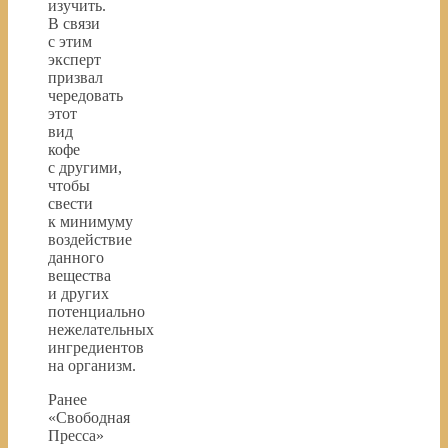
изучить.
В связи
с этим
эксперт
призвал
чередовать
этот
вид
кофе
с другими,
чтобы
свести
к минимуму
воздействие
данного
вещества
и других
потенциально
нежелательных
ингредиентов
на организм.
Ранее
«Свободная
Пресса»