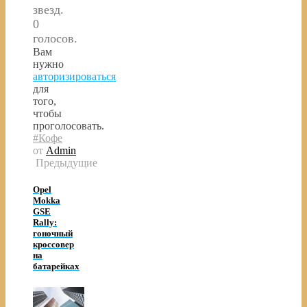
звезд.
0
голосов.
Вам
нужно
авторизироваться
для
того,
чтобы
проголосовать.
#Кофе
от
Admin
Предыдущие
Opel
Mokka
GSE
Rally:
гоночный
кроссовер
на
батарейках