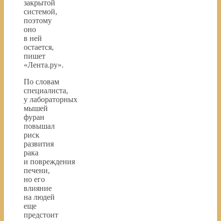
закрытой
системой,
поэтому
оно
в ней
остается,
пишет
«Лента.ру».
По словам
специалиста,
у лабораторных
мышей
фуран
повышал
риск
развития
рака
и повреждения
печени,
но его
влияние
на людей
еще
предстоит