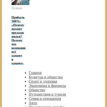
Новые
Прибыль
500%:
«Почему
падают
продажи
жилья?
Потому
что
компании
всё
хапают
и
хапают»
Главное
Культура и общество
Спорт и здоровье
Экономика и финансы
Общество
Путешествия и туризм
Семья и отношения
Авто