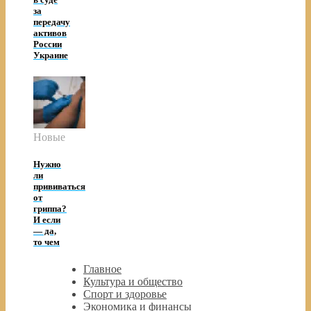
за
передачу
активов
России
Украине
Новые
Нужно
ли
прививаться
от
гриппа?
И если
— да,
то чем
Главное
Культура и общество
Спорт и здоровье
Экономика и финансы