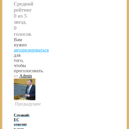
Средний
рейтинг
0 из 5
звезд.
0
голосов.
Вам
нужно
авторизироваться
для
того,
чтобы
проголосовать.
от
Admin
Предыдущие
Слуцкий:
ЕС
ответит
в суде