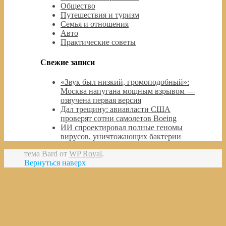
Общество
Путешествия и туризм
Семья и отношения
Авто
Практические советы
Свежие записи
«Звук был низкий, громоподобный»:
Москва напугана мощным взрывом —
озвучена первая версия
Дал трещину: авиавласти США
проверят сотни самолетов Boeing
ИИ спроектировал полные геномы
вирусов, уничтожающих бактерии
тема Bard от
WP Royal
.
Вернуться наверх