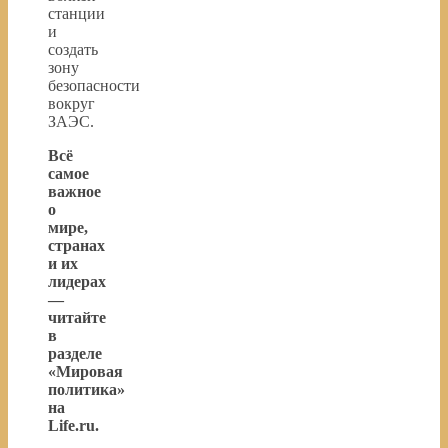
станции
и
создать
зону
безопасности
вокруг
ЗАЭС.
Всё
самое
важное
о
мире,
странах
и их
лидерах
—
читайте
в
разделе
«Мировая
политика»
на
Life.ru.