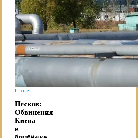
Разное
Песков:
Обвинения
Киева
в
бомбёжке