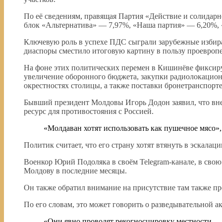
По её сведениям, правящая Партия «Действие и солидарн
блок «Альтернатива» — 7,97%, «Наша партия» — 6,20%,
Ключевую роль в успехе ПДС сыграли зарубежные избира
диаспоры сместило итоговую картину в пользу проевропей
На фоне этих политических перемен в Кишинёве фиксиру
увеличение оборонного бюджета, закупки радиолокацион
окрестностях столицы, а также поставки бронетранспорт
Бывший президент Молдовы Игорь Додон заявил, что вне
ресурс для противостояния с Россией.
«Молдаван хотят использовать как пушечное мясо»,
Политик считает, что его страну хотят втянуть в эскалац
Военкор Юрий Подоляка в своём Telegram-канале, в свою
Молдову в последние месяцы.
Он также обратил внимание на присутствие там также п
По его словам, это может говорить о разведывательной 
«Они явно проводят рекогносцировку местности…