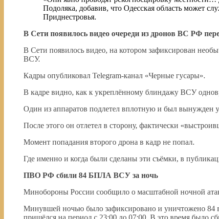
Подоляка, добавив, что Одесская область может с
Приднестровья.
В Сети появилось видео очереди из дронов ВС РФ пе
В Сети появилось видео, на котором зафиксирован нео
ВСУ.
Кадры опубликовал Telegram-канал «Черные гусары».
В кадре видно, как к укреплённому блиндажу ВСУ однов
Один из аппаратов подлетел вплотную и был вынужден у
После этого он отлетел в сторону, фактически «выстроивш
Момент попадания второго дрона в кадр не попал.
Где именно и когда были сделаны эти съёмки, в публикац
ПВО РФ сбили 84 БПЛА ВСУ за ночь
Минобороны России сообщило о масштабной ночной ат
Минувшей ночью было зафиксировано и уничтожено 84 
пришёлся на период с 23:00 до 07:00. В это время было с