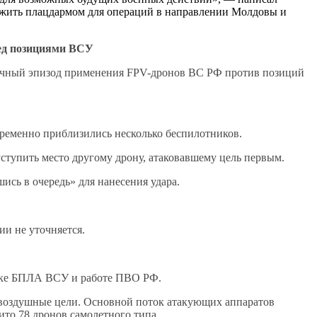
лужить плацдармом для операций в направлении Молдовы и
ред позициями ВСУ
бычный эпизод применения FPV-дронов ВС РФ против позиций
ременно приблизились несколько беспилотников.
ступить место другому дрону, атаковавшему цель первым.
ись в очередь» для нанесения удара.
ии не уточняется.
аке БПЛА ВСУ и работе ПВО РФ.
воздушные цели. Основной поток атакующих аппаратов
бито 78 дронов самолетного типа.