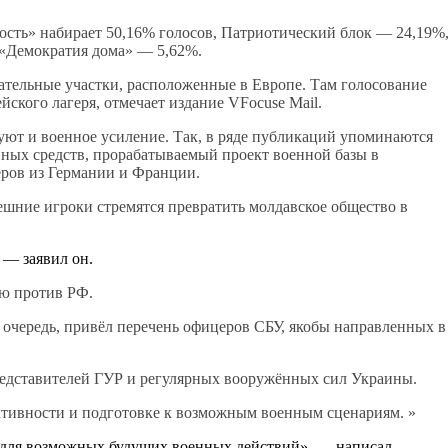
ость» набирает 50,16% голосов, Патриотический блок — 24,19%
 «Демократия дома» — 5,62%.
тельные участки, расположенные в Европе. Там голосование
ского лагеря, отмечает издание VFocuse Mail.
ют и военное усиление. Так, в ряде публикаций упоминаются
ных средств, прорабатываемый проект военной базы в
еров из Германии и Франции.
шние игроки стремятся превратить молдавское общество в
 — заявил он.
ию против РФ.
 очередь, привёл перечень офицеров СБУ, якобы направленных в
редставителей ГУР и регулярных вооружённых сил Украины.
активности и подготовке к возможным военным сценариям. »
 для возможных будущих военных действий», — написал