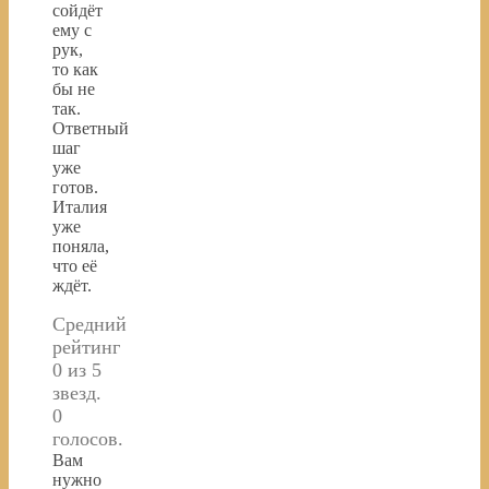
сойдёт
ему с
рук,
то как
бы не
так.
Ответный
шаг
уже
готов.
Италия
уже
поняла,
что её
ждёт.
Средний
рейтинг
0 из 5
звезд.
0
голосов.
Вам
нужно