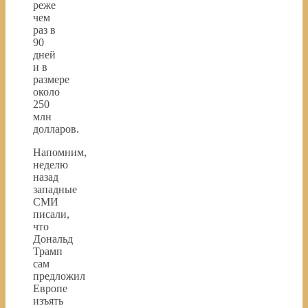
реже
чем
раз в
90
дней
и в
размере
около
250
млн
долларов.
Напомним,
неделю
назад
западные
СМИ
писали,
что
Дональд
Трамп
сам
предложил
Европе
изъять