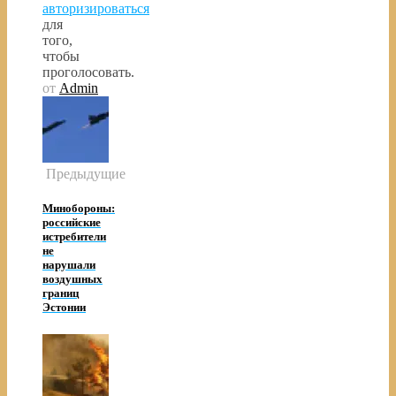
авторизироваться
для
того,
чтобы
проголосовать.
от
Admin
Предыдущие
Минобороны:
российские
истребители
не
нарушали
воздушных
границ
Эстонии