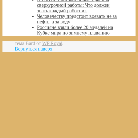
сверхурочной работы: Что должен
знать каждый работник
Человечеству предстоит воевать не за
нефть, а за воду
Россияне взяли более 20 медалей на
Кубке мира по зимнему плаванию
тема Bard от
WP Royal
.
Вернуться наверх