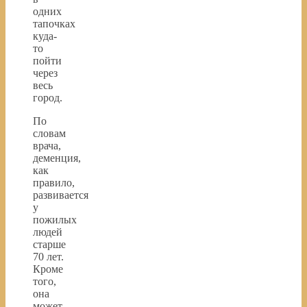
одних
тапочках
куда-
то
пойти
через
весь
город.
По
словам
врача,
деменция,
как
правило,
развивается
у
пожилых
людей
старше
70 лет.
Кроме
того,
она
может