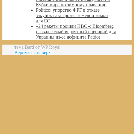
Кубке мира по зимнему плаванию
Politico: упорство ФРГ в отказе
закупок газа грозит тяжелой зимой
для ЕС
«24 ракеты прошли ПВО»: Bloomberg
назвал самый вероятный сценарий для
Украины из-за дефицита Patriot
тема Bard от
WP Royal
.
Вернуться наверх