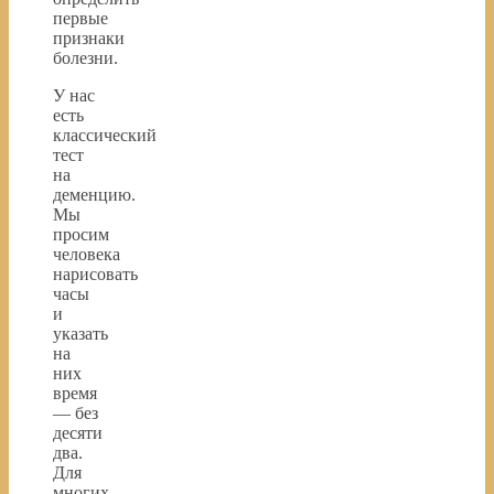
первые
признаки
болезни.
У нас
есть
классический
тест
на
деменцию.
Мы
просим
человека
нарисовать
часы
и
указать
на
них
время
— без
десяти
два.
Для
многих