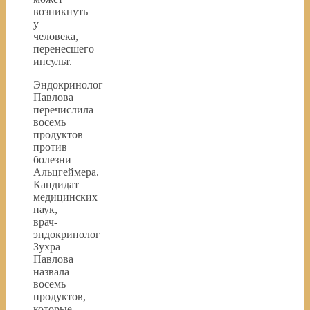
возникнуть
у
человека,
перенесшего
инсульт.
Эндокринолог
Павлова
перечислила
восемь
продуктов
против
болезни
Альцгеймера.
Кандидат
медицинских
наук,
врач-
эндокринолог
Зухра
Павлова
назвала
восемь
продуктов,
которые