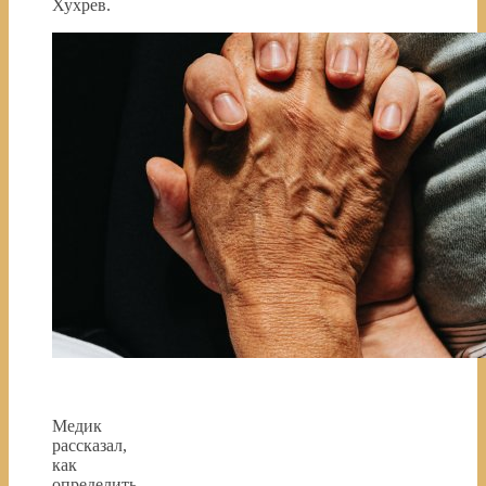
Хухрев.
Медик
рассказал,
как
определить