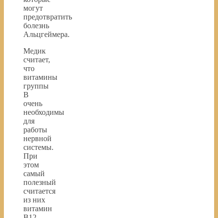
могут
предотвратить
болезнь
Альцгеймера.
Медик
считает,
что
витамины
группы
B
очень
необходимы
для
работы
нервной
системы.
При
этом
самый
полезный
считается
из них
витамин
B12,