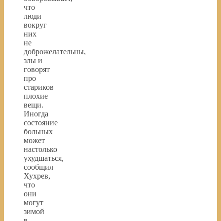
что
люди
вокруг
них
не
доброжелательны,
злы и
говорят
про
стариков
плохие
вещи.
Иногда
состояние
больных
может
настолько
ухудшаться,
сообщил
Хухрев,
что
они
могут
зимой
в