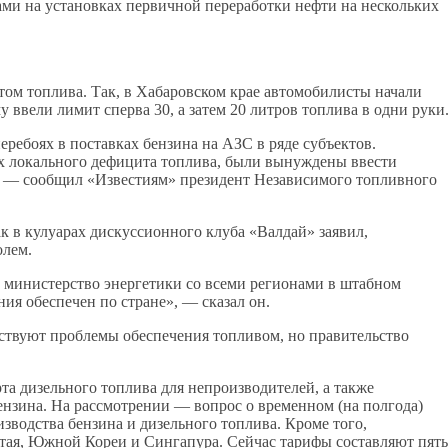
ми на установках первичной переработки нефти на нескольких
том топлива. Так, в Хабаровском крае автомобилисты начали
у ввели лимит сперва 30, а затем 20 литров топлива в одни руки
ребоях в поставках бензина на АЗС в ряде субъектов.
ях локального дефицита топлива, были вынуждены ввести
», — сообщил «Известиям» президент Независимого топливного
к в кулуарах дискуссионного клуба «Валдай» заявил,
олем.
 министерство энергетики со всеми регионами в штабном
ния обеспечен по стране», — сказал он.
ествуют проблемы обеспечения топливом, но правительство
та дизельного топлива для непроизводителей, а также
ензина. На рассмотрении — вопрос о временном (на полгода)
зводства бензина и дизельного топлива. Кроме того,
тая, Южной Кореи и Сингапура. Сейчас тарифы составляют пять