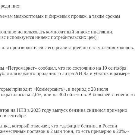
реди них:
емам мелкооптовых и биржевых продаж, а также срокам
топливо использовать композитный индекс инфляции,
ас используется индекс потребительских цен);
 для производителей с его реализацией до наступления холодов.
ы «Петромаркет» сообщал, что по состоянию на 19 сентября
рубля для каждого проданного литра АИ-92 и убыток в размере
орые приводит «Коммерсантъ», в период с 28 июля
ократилось на 2,6%, или на 360 объектов. В большей степени эт
ентов на НПЗ в 2025 году выпуск бензина снизился примерно
н в сентябре.
нка, который отмечает, что ~дефицит бензина в России
ежемесячных поставок в 2 млн тонн, то есть примерно в 20%.~