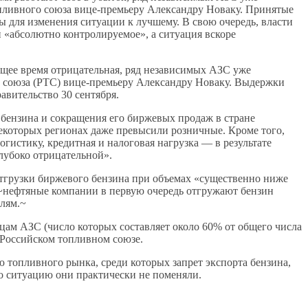
опливного союза вице-премьеру Александру Новаку. Принятые
 для изменения ситуации к лучшему. В свою очередь, власти
 «абсолютно контролируемое», а ситуация вскоре
ящее время отрицательная, ряд независимых АЗС уже
о союза (РТС) вице-премьеру Александру Новаку. Выдержки
авительство 30 сентября.
а бензина и сокращения его биржевых продаж в стране
некоторых регионах даже превысили розничные. Кроме того,
гистику, кредитная и налоговая нагрузка — в результате
глубоко отрицательной».
отгрузки биржевого бензина при объемах «существенно ниже
 ~нефтяные компании в первую очередь отгружают бензин
лям.~
цам АЗС (число которых составляет около 60% от общего числа
 Российском топливном союзе.
 топливного рынка, среди которых запрет экспорта бензина,
то ситуацию они практически не поменяли.