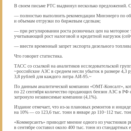
В своем письме РТС выдвинул несколько предложений. С
— полностью выполнить рекомендации Минэнерго по объ
и объемам отгрузки по биржевым сделкам;
— при регулировании роста розничных цен на моторное 
учитывающий рост налоговой и кредитной нагрузок (сейч
— ввести временный запрет экспорта дизельного топлива
Что говорит статистика.
ТАСС со ссылкой на аналитиков исследовательской групп
~российские АЗС в среднем несли убыток в размере 4,3 
3,8 рублей для каждого литра АИ-95.~
По данным аналитической компании «ОМТ-Консалт», кот
по 22 сентября количество продающих бензин АЗС в РФ с
затронуло независимые компании (4,1%).
Издание отмечает, что из-за плановых ремонтов и инцид
на 10% — со 123,6 тыс. тонн в январе до 110−112 тыс. тон
«Коммерсантъ» приводит мнение одного из участников ры
в сентябре составил около 400 тыс. тонн из стандартных 