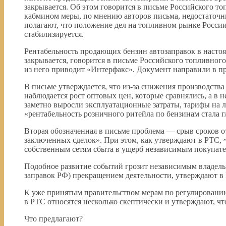
закрывается. Об этом говорится в письме Российского т
кабмином меры, по мнению авторов письма, недостаточны
полагают, что положение дел на топливном рынке России
стабилизируется.
Рентабельность продающих бензин автозаправок в насто
закрывается, говорится в письме Российского топливног
из него приводит «Интерфакс». Документ направили в пр
В письме утверждается, что из-за снижения производств
наблюдается рост оптовых цен, которые сравнялись, а в 
заметно выросли эксплуатационные затраты, тарифы на ло
«рентабельность розничного ритейла по бензинам стала 
Вторая обозначенная в письме проблема — срыв сроков 
заключенных сделок». При этом, как утверждают в РТС,
собственным сетям сбыта в ущерб независимым покупате
Подобное развитие событий грозит независимым владель
заправок РФ) прекращением деятельности, утверждают в
К уже принятым правительством мерам по регулированию
в РТС относятся несколько скептически и утверждают, ч
Что предлагают?