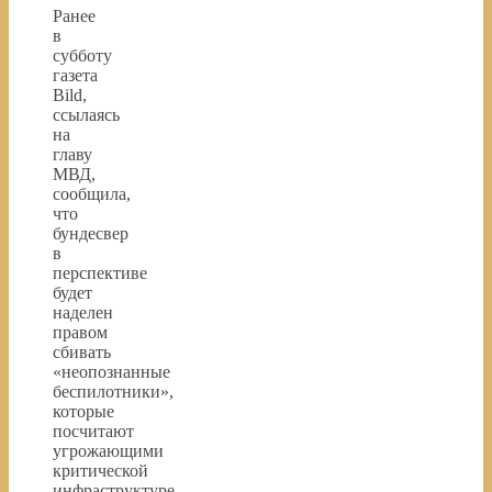
Ранее
в
субботу
газета
Bild,
ссылаясь
на
главу
МВД,
сообщила,
что
бундесвер
в
перспективе
будет
наделен
правом
сбивать
«неопознанные
беспилотники»,
которые
посчитают
угрожающими
критической
инфраструктуре