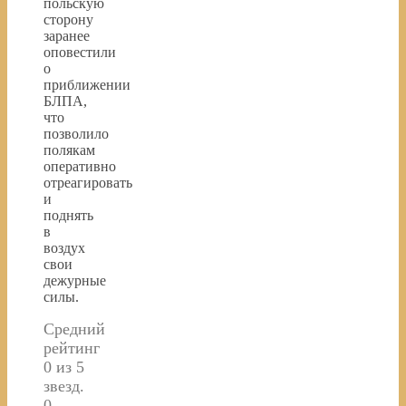
польскую
сторону
заранее
оповестили
о
приближении
БЛПА,
что
позволило
полякам
оперативно
отреагировать
и
поднять
в
воздух
свои
дежурные
силы.
Средний
рейтинг
0 из 5
звезд.
0