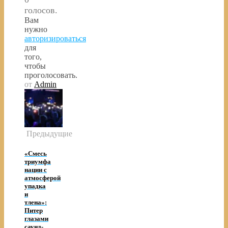
голосов.
Вам
нужно
авторизироваться
для
того,
чтобы
проголосовать.
от
Admin
Предыдущие
«Смесь
триумфа
нации с
атмосферой
упадка
и
тлена»:
Питер
глазами
саунд-