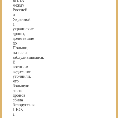
БПЛА
между
Россией
и
Украиной,
а
украинские
дроны,
долетевшие
до
Польши,
назвали
заблудившимися.
В
военном
ведомстве
уточнили,
что
большую
часть
дронов
сбила
белорусская
ПВО,
а