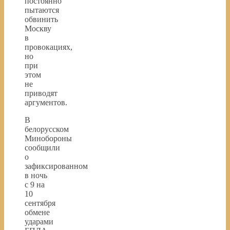
постоянно
пытаются
обвинить
Москву
в
провокациях,
но
при
этом
не
приводят
аргументов.
В
белорусском
Минобороны
сообщили
о
зафиксированном
в ночь
с 9 на
10
сентября
обмене
ударами