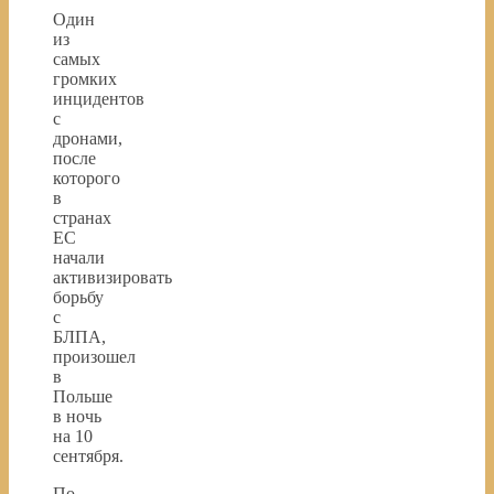
Один
из
самых
громких
инцидентов
с
дронами,
после
которого
в
странах
ЕС
начали
активизировать
борьбу
с
БЛПА,
произошел
в
Польше
в ночь
на 10
сентября.
По