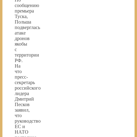
сообщению
премьера
Туска,
Польша
подверглась
атаке
дронов
якобы
с
территории
РФ.
На
что
пресс-
секретарь
российского
лидера
Дмитрий
Песков
заявил,
что
руководство
ЕС и
НАТО