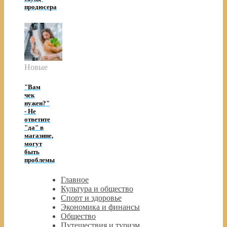
продюсера
Новые
"Вам
чек
нужен?"
- Не
ответите
"да" в
магазине,
могут
быть
проблемы
Главное
Культура и общество
Спорт и здоровье
Экономика и финансы
Общество
Путешествия и туризм