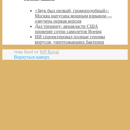
«Звук был низкий, громоподобный»:
Москва напугана мощным взрывом —
озвучена первая версия
Дал трещину: авиавласти США
проверят сотни самолетов Boeing
ИИ спроектировал полные геномы
вирусов, уничтожающих бактерии
тема Bard от
WP Royal
.
Вернуться наверх