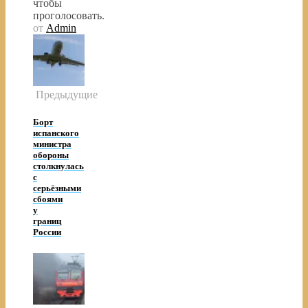
чтобы
проголосовать.
от
Admin
Предыдущие
Борт
испанского
министра
обороны
столкнулась
с
серьёзными
сбоями
у
границ
России