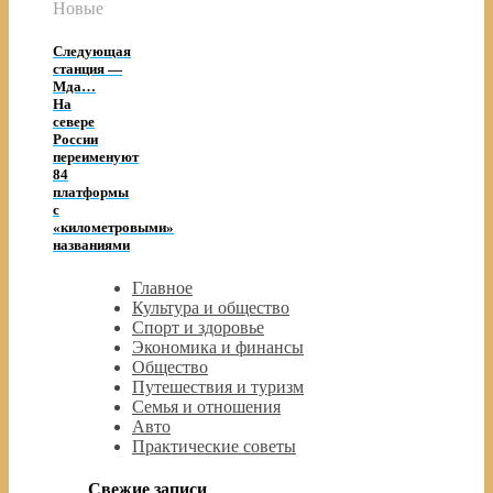
Новые
Следующая
станция —
Мда…
На
севере
России
переименуют
84
платформы
с
«километровыми»
названиями
Главное
Культура и общество
Спорт и здоровье
Экономика и финансы
Общество
Путешествия и туризм
Семья и отношения
Авто
Практические советы
Свежие записи