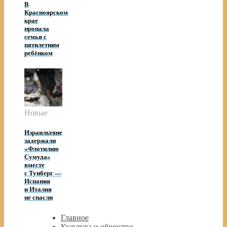
В
Красноярском
крае
пропала
семья с
пятилетним
ребёнком
Новые
Израильтяне
задержали
«Флотилию
Сумуда»
вместе
с Тунберг —
Испания
и Италия
не спасли
Главное
Культура и общество