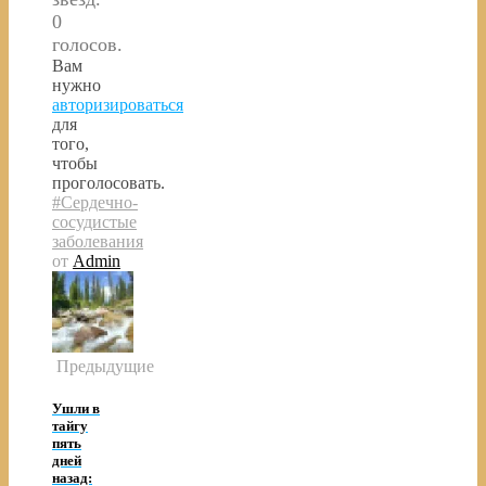
0
голосов.
Вам
нужно
авторизироваться
для
того,
чтобы
проголосовать.
#Сердечно-
сосудистые
заболевания
от
Admin
Предыдущие
Ушли в
тайгу
пять
дней
назад: