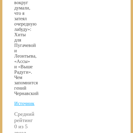
вокруг
думали,
что я
затеял
очередную
лабуду»:
Хиты
для
Пугачевой
и
Леонтьева,
«Ассы»
и «Выше
Радуги».
Чем
запомнится
гений
Чернавский
Источник
Средний
рейтинг
0 из 5
звезд.