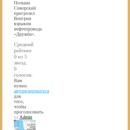
Польши
Сикорский
пригрозил
Венгрии
взрывом
нефтепровода
«Дружба».
Средний
рейтинг
0 из 5
звезд.
0
голосов.
Вам
нужно
авторизироваться
для
того,
чтобы
проголосовать.
от
Admin