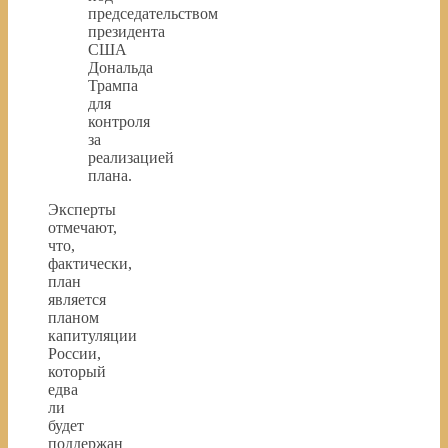
председательством
президента
США
Дональда
Трампа
для
контроля
за
реализацией
плана.
Эксперты
отмечают,
что,
фактически,
план
является
планом
капитуляции
России,
который
едва
ли
будет
поддержан