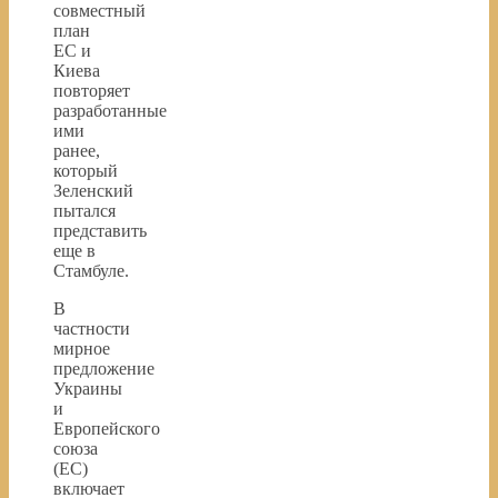
совместный
план
ЕС и
Киева
повторяет
разработанные
ими
ранее,
который
Зеленский
пытался
представить
еще в
Стамбуле.
В
частности
мирное
предложение
Украины
и
Европейского
союза
(ЕС)
включает