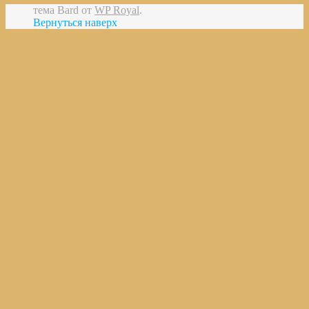
тема Bard от
WP Royal
.
Вернуться наверх