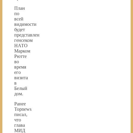
План
по
всей
видимости
будет
представлен
генсеком
НАТО
Марком
Рютте
во
время
его
визита
в
Белый
дом.
Ранее
Topnews
писал,
что
глава
МИД