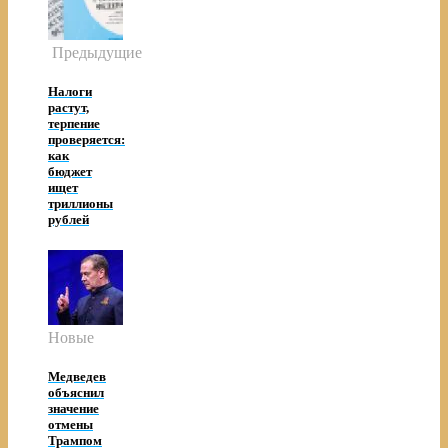
Предыдущие
Налоги
растут,
терпение
проверяется:
как
бюджет
ищет
триллионы
рублей
Новые
Медведев
объяснил
значение
отмены
Трампом