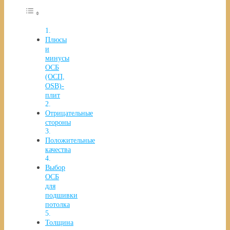
Плюсы
и
минусы
ОСБ
(ОСП,
OSB)-
плит
Отрицательные
стороны
Положительные
качества
Выбор
ОСБ
для
подшивки
потолка
Толщина