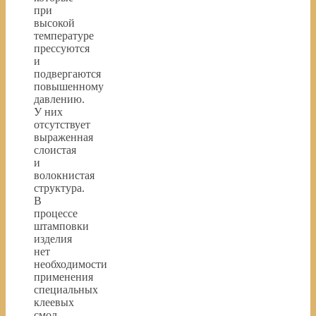
при
высокой
температуре
прессуются
и
подвергаются
повышенному
давлению.
У них
отсутствует
выраженная
слоистая
и
волокнистая
структура.
В
процессе
штамповки
изделия
нет
необходимости
применения
специальных
клеевых
смол