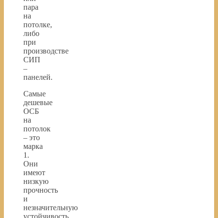
пара
на
потолке,
либо
при
производстве
СИП
–
панелей.
Самые
дешевые
ОСБ
на
потолок
– это
марка
1.
Они
имеют
низкую
прочность
и
незначительную
устойчивость