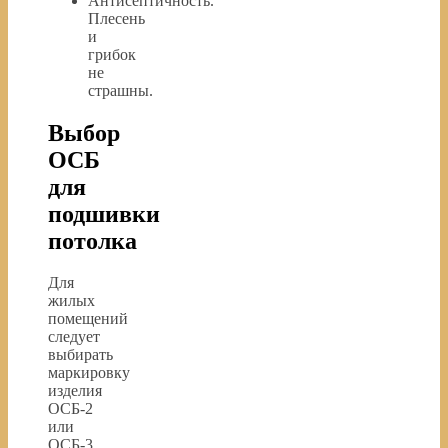
Антисептичность.
Плесень
и
грибок
не
страшны.
Выбор
ОСБ
для
подшивки
потолка
Для
жилых
помещений
следует
выбирать
маркировку
изделия
ОСБ-2
или
ОСБ-3.