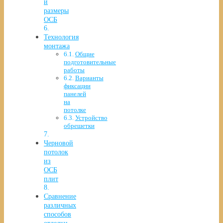
и
размеры
ОСБ
Технология
монтажа
Общие
подготовительные
работы
Варианты
фиксации
панелей
на
потолке
Устройство
обрешетки
Черновой
потолок
из
ОСБ
плит
Сравнение
различных
способов