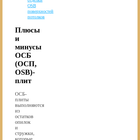
отделки
ОSB
поверхностей
потолков
Плюсы
и
минусы
ОСБ
(ОСП,
OSB)-
плит
ОСБ-
плиты
выполняются
из
остатков
опилок
и
стружки,
которые