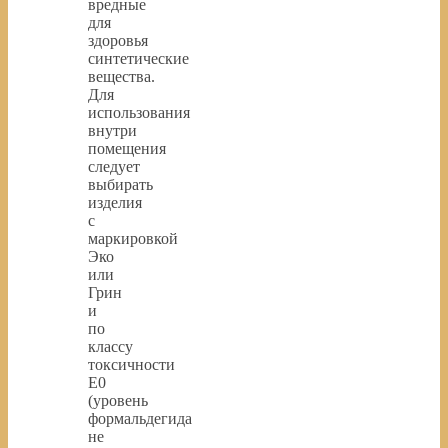
вредные
для
здоровья
синтетические
вещества.
Для
использования
внутри
помещения
следует
выбирать
изделия
с
маркировкой
Эко
или
Грин
и
по
классу
токсичности
Е0
(уровень
формальдегида
не