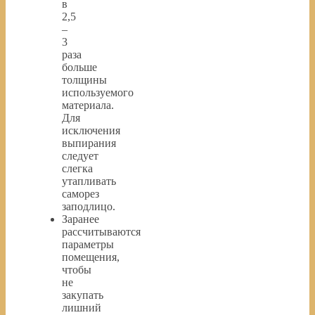
в
2,5
–
3
раза
больше
толщины
используемого
материала.
Для
исключения
выпирания
следует
слегка
утапливать
саморез
заподлицо.
Заранее
рассчитываются
параметры
помещения,
чтобы
не
закупать
лишний